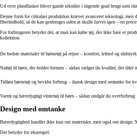
Ud over plastflasker bliver gamle tekstiler i stigende grad brugt som råm
Denne form for cirkulær produktion kræver avanceret teknologi, men den
fiberindhold, så de kan genbruges uden at skulle farves igen – en proc
For forbrugeren betyder det, at man kan købe tøj, der ikke bare er produ
kollektion.
De bedste materialer til børnetøj på rejser – komfort, lethed og slidstyrk
Nattøj til børn, der holder formen – sådan vælger du kvalitet, der tåle
Tidløst børnetøj og bevidst forbrug – dansk design med omtanke for kv
Varmt og bæredygtigt vintertøj til børn – sådan undgår du overforbrug
Design med omtanke
Bæredygtighed handler ikke kun om materialer, men også om design. Mang
Det betyder for eksempel: