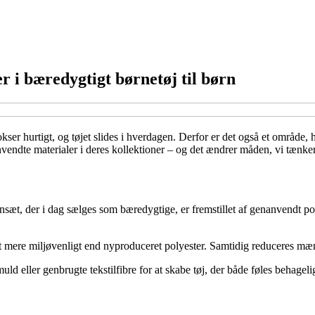
r i bæredygtigt børnetøj til børn
 vokser hurtigt, og tøjet slides i hverdagen. Derfor er det også et område
nvendte materialer i deres kollektioner – og det ændrer måden, vi tænke
sæt, der i dag sælges som bæredygtige, er fremstillet af genanvendt poly
gt mere miljøvenligt end nyproduceret polyester. Samtidig reduceres mængd
ller genbrugte tekstilfibre for at skabe tøj, der både føles behageligt o