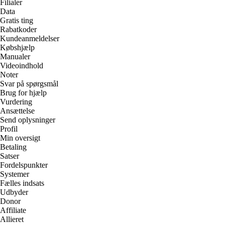
Filialer
Data
Gratis ting
Rabatkoder
Kundeanmeldelser
Købshjælp
Manualer
Videoindhold
Noter
Svar på spørgsmål
Brug for hjælp
Vurdering
Ansættelse
Send oplysninger
Profil
Min oversigt
Betaling
Satser
Fordelspunkter
Systemer
Fælles indsats
Udbyder
Donor
Affiliate
Allieret