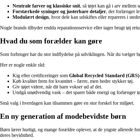
Neutrale farver og klassiske snit
, så tøjet kan gå i arv mellem 
Forstærkede syninger og justerbare detaljer
, der forlænger l
Modulært design
, hvor dele kan udskiftes eller repareres i stede
Nogle brands tilbyder endda reparationsservice eller tager brugt tøj retu
Hvad du som forælder kan gøre
Som forbruger har du stor indflydelse på udviklingen. Når du vælger bø
Her er nogle enkle råd:
Kig efter certificeringer som
Global Recycled Standard (GRS)
Køb kvalitet frem for kvantitet – færre, men bedre stykker tøj.
Giv tøjet videre, når dit barn vokser ud af det.
Undgå unødvendig vask – det sparer både energi og forlænger tøj
Små valg i hverdagen kan tilsammen gøre en stor forskel for miljøet.
En ny generation af modebevidste børn
Børn lærer hurtigt, og mange forældre oplever, at de yngste allerede for
deres bevidsthed.