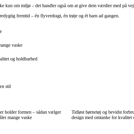
ikke kun om miljø – det handler også om at give dem værdier med på vej
redygtig fremtid – én flyverdragt, én trøje og ét barn ad gangen.
e
r mange vaske
alitet og holdbarhed
n stil
 der holder formen – sådan vælger
Tidløst børnetøj og bevidst forbr
 tåler mange vaske
design med omtanke for kvalitet