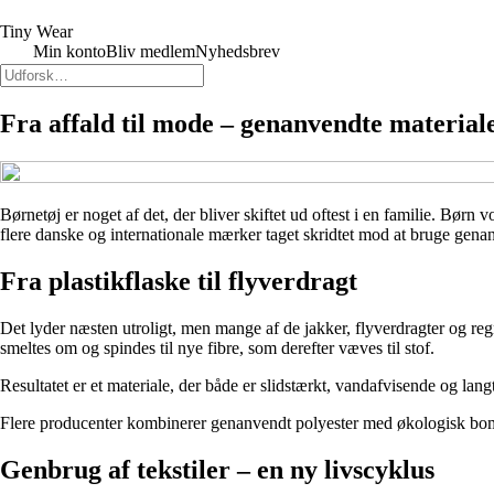
Tiny Wear
Min konto
Bliv medlem
Nyhedsbrev
Fra affald til mode – genanvendte materiale
Børnetøj er noget af det, der bliver skiftet ud oftest i en familie. Børn
flere danske og internationale mærker taget skridtet mod at bruge gena
Fra plastikflaske til flyverdragt
Det lyder næsten utroligt, men mange af de jakker, flyverdragter og regn
smeltes om og spindes til nye fibre, som derefter væves til stof.
Resultatet er et materiale, der både er slidstærkt, vandafvisende og lan
Flere producenter kombinerer genanvendt polyester med økologisk bomuld e
Genbrug af tekstiler – en ny livscyklus