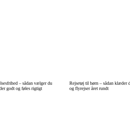
lsesfrihed – sådan vælger du
Rejsetøj til børn – sådan klæder d
der godt og føles rigtigt
og flyrejser året rundt