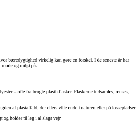
, hvor bæredygtighed virkelig kan gøre en forskel. I de seneste år har
r mode og miljø på.
ester – ofte fra brugte plastikflasker. Flaskerne indsamles, renses,
en af plastaffald, der ellers ville ende i naturen eller på lossepladser.
g holder til leg i al slags vejr.