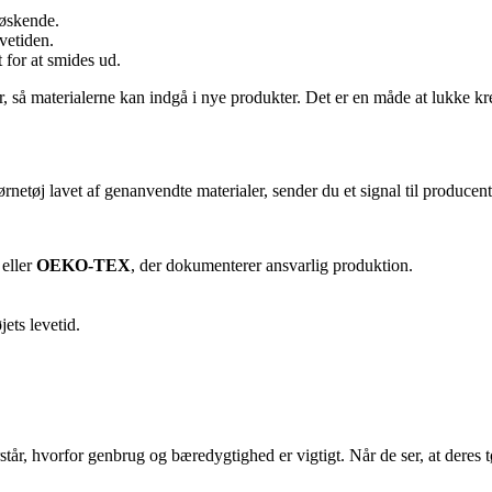
søskende.
evetiden.
t for at smides ud.
r, så materialerne kan indgå i nye produkter. Det er en måde at lukke kre
rnetøj lavet af genanvendte materialer, sender du et signal til produce
eller
OEKO-TEX
, der dokumenterer ansvarlig produktion.
ets levetid.
står, hvorfor genbrug og bæredygtighed er vigtigt. Når de ser, at deres t