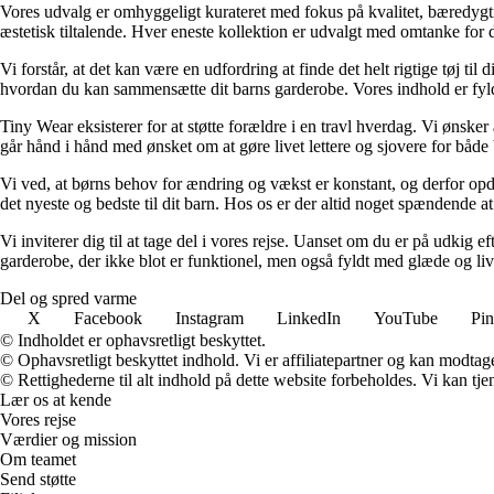
Vores udvalg er omhyggeligt kurateret med fokus på kvalitet, bæredygt
æstetisk tiltalende. Hver eneste kollektion er udvalgt med omtanke for de
Vi forstår, at det kan være en udfordring at finde det helt rigtige tøj til
hvordan du kan sammensætte dit barns garderobe. Vores indhold er fyldt m
Tiny Wear eksisterer for at støtte forældre i en travl hverdag. Vi ønske
går hånd i hånd med ønsket om at gøre livet lettere og sjovere for både
Vi ved, at børns behov for ændring og vækst er konstant, og derfor opdat
det nyeste og bedste til dit barn. Hos os er der altid noget spændende a
Vi inviterer dig til at tage del i vores rejse. Uanset om du er på udkig ef
garderobe, der ikke blot er funktionel, men også fyldt med glæde og l
Del og spred varme
X
Facebook
Instagram
LinkedIn
YouTube
Pin
© Indholdet er ophavsretligt beskyttet.
© Ophavsretligt beskyttet indhold. Vi er affiliatepartner og kan modtag
© Rettighederne til alt indhold på dette website forbeholdes. Vi kan t
Lær os at kende
Vores rejse
Værdier og mission
Om teamet
Send støtte