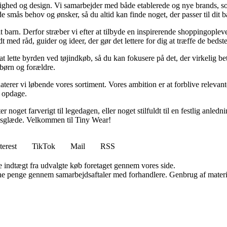
ighed og design. Vi samarbejder med både etablerede og nye brands, som
 smås behov og ønsker, så du altid kan finde noget, der passer til dit ba
 dit barn. Derfor stræber vi efter at tilbyde en inspirerende shoppingopleve
ed råd, guider og ideer, der gør det lettere for dig at træffe de bedste
r at lette byrden ved tøjindkøb, så du kan fokusere på det, der virkelig 
 børn og forældre.
erer vi løbende vores sortiment. Vores ambition er at forblive relevante
t opdage.
ter noget farverigt til legedagen, eller noget stilfuldt til en festlig anl
ivsglæde. Velkommen til Tiny Wear!
terest
TikTok
Mail
RSS
e indtægt fra udvalgte køb foretaget gennem vores side.
jene penge gennem samarbejdsaftaler med forhandlere. Genbrug af materi