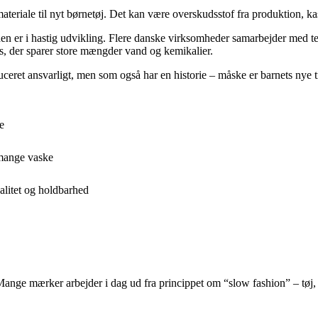
ateriale til nyt børnetøj. Det kan være overskudsstof fra produktion, kas
 er i hastig udvikling. Flere danske virksomheder samarbejder med teks
es, der sparer store mængder vand og kemikalier.
ceret ansvarligt, men som også har en historie – måske er barnets nye tr
e
r mange vaske
alitet og holdbarhed
e mærker arbejder i dag ud fra princippet om “slow fashion” – tøj, der