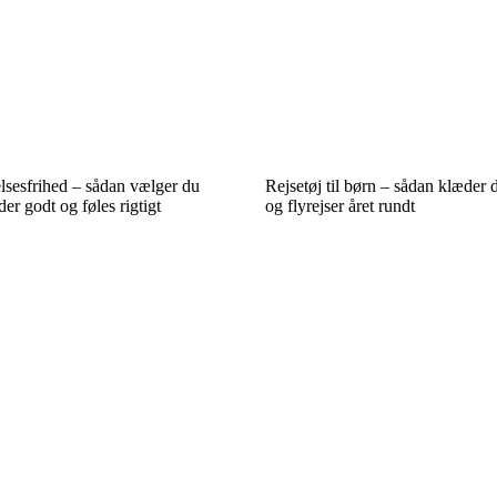
lsesfrihed – sådan vælger du
Rejsetøj til børn – sådan klæder d
der godt og føles rigtigt
og flyrejser året rundt