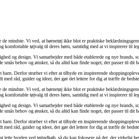
e de mindste. Vi ved, at børnetøj ikke blot er praktiske beklædningsge
 komfortable tøjvalg til deres børn, samtidig med at vi inspirerer til leg
ighed og design. Vi samarbejder med både etablerede og nye brands, som
 smås behov og ønsker, så du altid kan finde noget, der passer til dit ba
 dit barn. Derfor stræber vi efter at tilbyde en inspirerende shoppingopleve
ed råd, guider og ideer, der gør det lettere for dig at træffe de bedste
e de mindste. Vi ved, at børnetøj ikke blot er praktiske beklædningsge
 komfortable tøjvalg til deres børn, samtidig med at vi inspirerer til leg
ighed og design. Vi samarbejder med både etablerede og nye brands, som
 smås behov og ønsker, så du altid kan finde noget, der passer til dit ba
 dit barn. Derfor stræber vi efter at tilbyde en inspirerende shoppingopleve
ed råd, guider og ideer, der gør det lettere for dig at træffe de bedste
r at lette byrden ved tøjindkøb, så du kan fokusere på det, der virkelig 