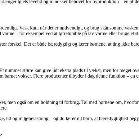
forlænger tøjets levetid og mindsker behovet for nyproduktion – en af de 
set ordentligt. Vask kun, når det er nødvendigt, og brug skånsomme vas
 varme – for eksempel ved at tørretumble på lav varme eller bruge et s
tor forskel. Det er både bæredygtigt og lærer børnene, at ting ikke bare 
. Et nummer større kan give lidt ekstra plads til vækst, men for meget ov
 barnet vokser. Flere producenter tilbyder i dag denne funktion – en en
ker, men også om en holdning til forbrug. Tal med børnene om, hvorfor
ere.
 tid og miljøbelastning – og du lærer dit barn, at bæredygtighed begy
e