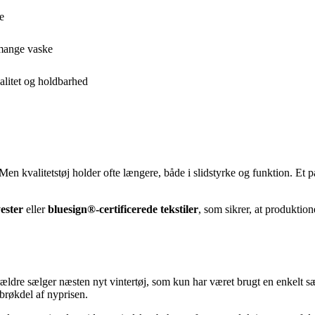
e
r mange vaske
alitet og holdbarhed
Men kvalitetstøj holder ofte længere, både i slidstyrke og funktion. Et pa
ester
eller
bluesign®-certificerede tekstiler
, som sikrer, at produktion
ældre sælger næsten nyt vintertøj, som kun har været brugt en enkelt sæ
brøkdel af nyprisen.