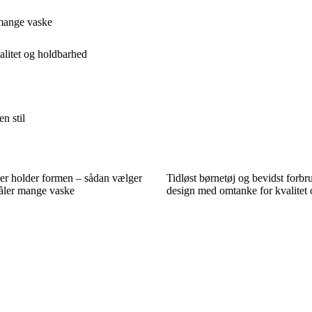
r mange vaske
alitet og holdbarhed
n stil
 der holder formen – sådan vælger
Tidløst børnetøj og bevidst forbr
 tåler mange vaske
design med omtanke for kvalitet