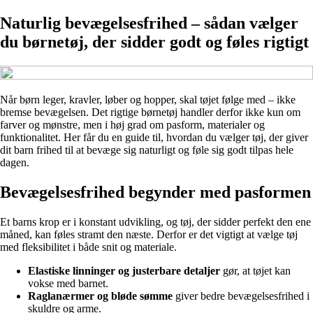
Naturlig bevægelsesfrihed – sådan vælger
du børnetøj, der sidder godt og føles rigtigt
Når børn leger, kravler, løber og hopper, skal tøjet følge med – ikke
bremse bevægelsen. Det rigtige børnetøj handler derfor ikke kun om
farver og mønstre, men i høj grad om pasform, materialer og
funktionalitet. Her får du en guide til, hvordan du vælger tøj, der giver
dit barn frihed til at bevæge sig naturligt og føle sig godt tilpas hele
dagen.
Bevægelsesfrihed begynder med pasformen
Et barns krop er i konstant udvikling, og tøj, der sidder perfekt den ene
måned, kan føles stramt den næste. Derfor er det vigtigt at vælge tøj
med fleksibilitet i både snit og materiale.
Elastiske linninger og justerbare detaljer
gør, at tøjet kan
vokse med barnet.
Raglanærmer og bløde sømme
giver bedre bevægelsesfrihed i
skuldre og arme.