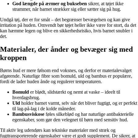
God længde på ærmer og bukseben
sikrer, at tøjet ikke
strammer, når barnet strækker sig eller sætter sig på hug.
Undgå tøj, der er for småt – det begrænser bevægelsen og kan give
irritation på huden. Omvendt bør tøjet heller ikke være for stort, da det
kan hæmme legen og blive en sikkerhedsrisiko, hvis barnet snubler i
det.
Materialer, der ånder og bevæger sig med
kroppen
Børns hud er mere følsom end voksnes, og derfor er materialevalget
afgørende. Naturlige fibre som bomuld, uld og bambus er populære,
fordi de lader huden ånde og regulerer temperaturen.
Bomuld
er blødt, slidstærkt og nemt at vaske – ideelt til
hverdagsbrug.
Uld
holder barnet varmt, selv når det bliver fugtigt, og er perfekt
til lag-på-lag i de kolde måneder.
Bambusviskose
føles silkeblød og har naturlige antibakterielle
egenskaber, som gør den velegnet til børn med sensitiv hud.
Til aktiv leg udendørs kan tekniske materialer med stræk og
fugttransporterende egenskaber være et godt supplement. De sikrer, at