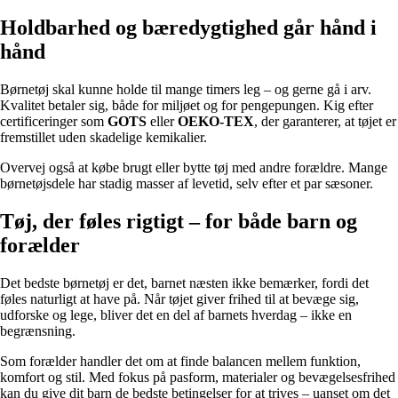
Holdbarhed og bæredygtighed går hånd i
hånd
Børnetøj skal kunne holde til mange timers leg – og gerne gå i arv.
Kvalitet betaler sig, både for miljøet og for pengepungen. Kig efter
certificeringer som
GOTS
eller
OEKO-TEX
, der garanterer, at tøjet er
fremstillet uden skadelige kemikalier.
Overvej også at købe brugt eller bytte tøj med andre forældre. Mange
børnetøjsdele har stadig masser af levetid, selv efter et par sæsoner.
Tøj, der føles rigtigt – for både barn og
forælder
Det bedste børnetøj er det, barnet næsten ikke bemærker, fordi det
føles naturligt at have på. Når tøjet giver frihed til at bevæge sig,
udforske og lege, bliver det en del af barnets hverdag – ikke en
begrænsning.
Som forælder handler det om at finde balancen mellem funktion,
komfort og stil. Med fokus på pasform, materialer og bevægelsesfrihed
kan du give dit barn de bedste betingelser for at trives – uanset om det