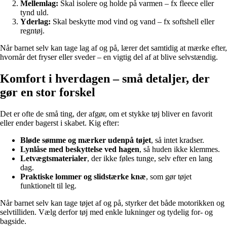
Mellemlag:
Skal isolere og holde på varmen – fx fleece eller
tynd uld.
Yderlag:
Skal beskytte mod vind og vand – fx softshell eller
regntøj.
Når barnet selv kan tage lag af og på, lærer det samtidig at mærke efter,
hvornår det fryser eller sveder – en vigtig del af at blive selvstændig.
Komfort i hverdagen – små detaljer, der
gør en stor forskel
Det er ofte de små ting, der afgør, om et stykke tøj bliver en favorit
eller ender bagerst i skabet. Kig efter:
Bløde sømme og mærker udenpå tøjet
, så intet kradser.
Lynlåse med beskyttelse ved hagen
, så huden ikke klemmes.
Letvægtsmaterialer
, der ikke føles tunge, selv efter en lang
dag.
Praktiske lommer og slidstærke knæ
, som gør tøjet
funktionelt til leg.
Når barnet selv kan tage tøjet af og på, styrker det både motorikken og
selvtilliden. Vælg derfor tøj med enkle lukninger og tydelig for- og
bagside.